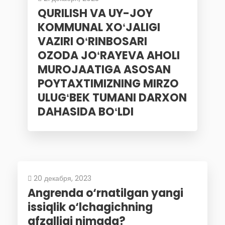
QURILISH VA UY-JOY
KOMMUNAL XOʻJALIGI
VAZIRI OʻRINBOSARI
OZODA JOʻRAYEVA AHOLI
MUROJAATIGA ASOSAN
POYTAXTIMIZNING MIRZO
ULUGʻBEK TUMANI DARXON
DAHASIDA BOʻLDI
20 декабря, 2023
Angrenda o‘rnatilgan yangi
issiqlik o‘lchagichning
afzalligi nimada?