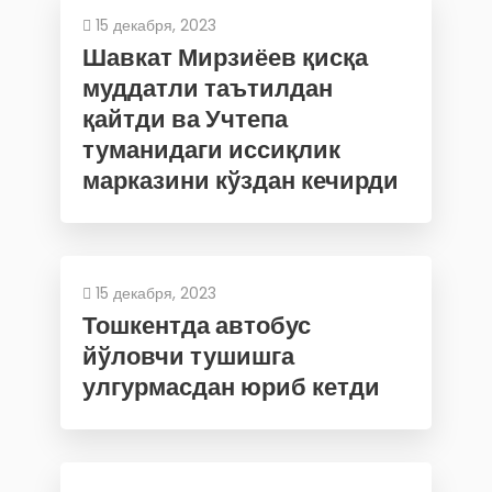
15 декабря, 2023
Шавкат Мирзиёев қисқа
муддатли таътилдан
қайтди ва Учтепа
туманидаги иссиқлик
марказини кўздан кечирди
15 декабря, 2023
Тошкентда автобус
йўловчи тушишга
улгурмасдан юриб кетди