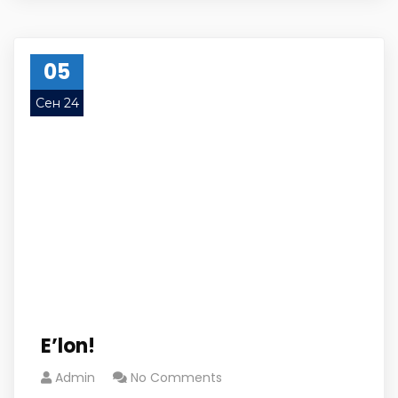
05
Сен 24
E’lon!
Admin
No Comments