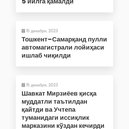
5 йилга қамалди
15 декабря, 2023
Тошкент–Самарқанд пулли
автомагистрали лойиҳаси
ишлаб чиқилди
15 декабря, 2023
Шавкат Мирзиёев қисқа
муддатли таътилдан
қайтди ва Учтепа
туманидаги иссиқлик
марказини кўздан кечирди