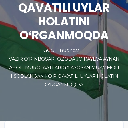
QAVATILI UYLAR
HOLATINI
OʻRGANMOQDA
GGG
Business
VAZIR OʻRINBOSARI OZODA JOʻRAYEVA AYNAN
AHOLI MUROJAATLARIGA ASOSAN MUAMMOLI
HISOBLANGAN KOʻP QAVATILI UYLAR HOLATINI
OʻRGANMOQDA