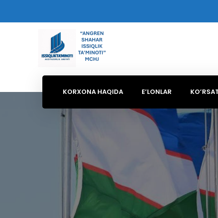
KORXONA HAQIDA
E’LONLAR
KO’RSA