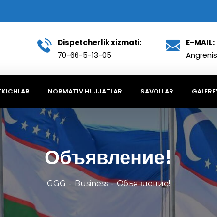
Dispetcherlik xizmati:
E-MAIL:
70-66-5-13-05
Angrenis
TKICHLAR
NORMATIV HUJJATLAR
SAVOLLAR
GALERE
Объявление!
GGG
Business
Объявление!