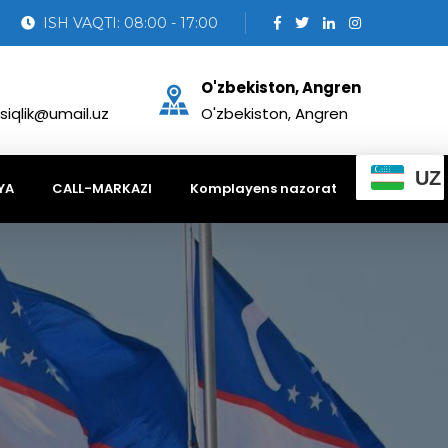
ISH VAQTI: 08:00 - 17:00
O'zbekiston, Angren
siqlik@umail.uz
O'zbekiston, Angren
UZ
YA
CALL-MARKAZI
Komplayens nazorat