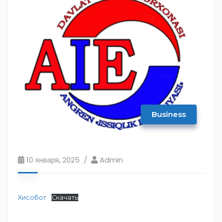
Business
10 января, 2025
Admin
Хисобот
Скачать