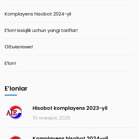
Komplayens hisobot 2024-yil
E’lon! Issiqlik uchun yangi tariflar!
Объявление!
E’lon!
E’lonlar
Hisobot komplayens 2023-yil
10 января, 2025
Komplayens hisobot 2024-yil