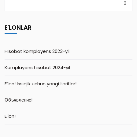
E'LONLAR
Hisobot komplayens 2023-yil
Komplayens hisobot 2024-yil
E’lon! Issiqlik uchun yangi tariflar!
Объявление!
E’lon!