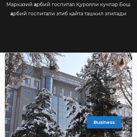
Марказий ҳарбий госпитал Қуролли кучлар Бош
ҳарбий госпитали этиб қайта ташкил этилади
Business