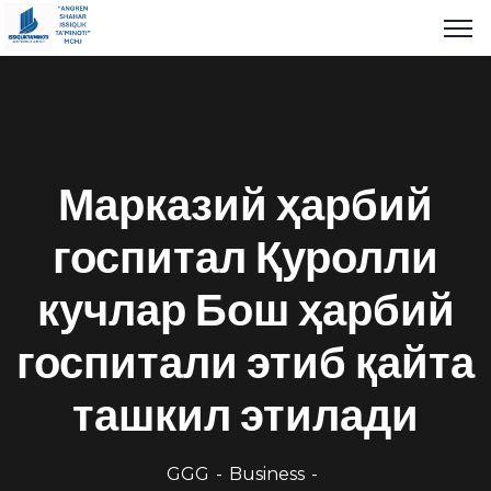
Марказий ҳарбий
госпитал Қуролли
кучлар Бош ҳарбий
госпитали этиб қайта
ташкил этилади
GGG
Business