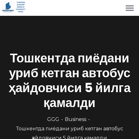
Тошкентда пиёдани
уриб кетган автобус
ҳайдовчиси 5 йилга
қамалди
GGG
Business
Тошкентда пиёдани уриб кетган автобус
ҳайдовчиси 5 йилга қамалди