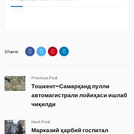
Share:
Previous Post
Тошкент–Самарқанд пулли
автомагистрали лойиҳаси ишлаб
чиқилди
Next Post
Марказий ҳарбий госпитал