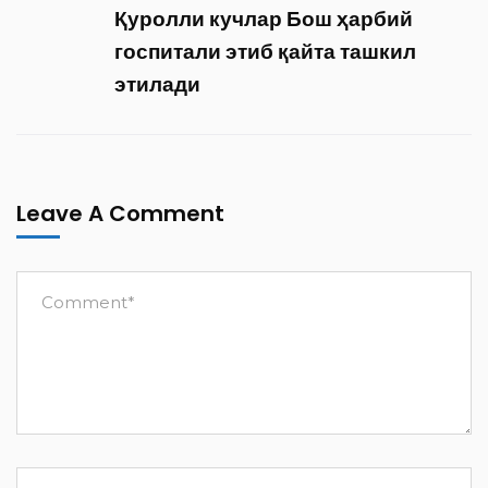
Қуролли кучлар Бош ҳарбий
госпитали этиб қайта ташкил
этилади
Leave A Comment