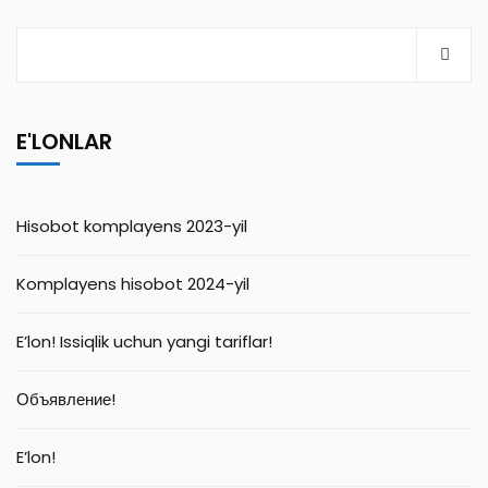
E'LONLAR
Hisobot komplayens 2023-yil
Komplayens hisobot 2024-yil
E’lon! Issiqlik uchun yangi tariflar!
Объявление!
E’lon!