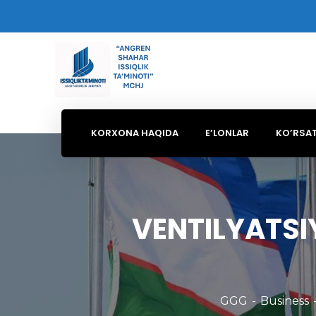
KORXONA HAQIDA
E’LONLAR
KO’RSA
VENTILYATSI
GGG
Business