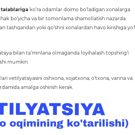
talablariga
ko’ra odamlar doimo bo‘ladigan xonalarga
chak bo‘yicha va bir tomonlama shamollatish nazarda
san tashqaridan yoki qo‘shni xonalardan havo kirishiga yo‘
tsiya bilan ta’minlana olmaganda loyihalash topshirig‘i
lishi mumkin.
 vetilyatsiyasini oshxona, xojatxona, o‘txona, vanna va
rdamida amalga oshirish kerak.