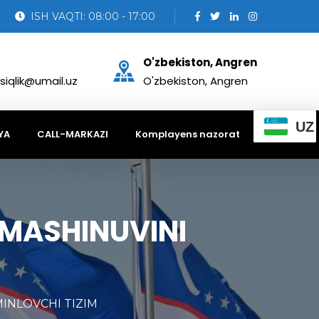
ISH VAQTI: 08:00 - 17:00
O'zbekiston, Angren
siqlik@umail.uz
O'zbekiston, Angren
UZ
YA
CALL-MARKAZI
Komplayens nazorat
LMASHINUVINI
MINLOVCHI TIZIM