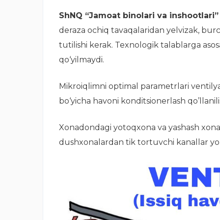
ShNQ “Jamoat binolari va inshootlari” 
deraza ochiq tavaqalaridan yelvizak, bur
tutilishi kerak. Texnologik talablarga aso
qo‘yilmaydi.
Mikroiqlimni optimal parametrlari ventilya
bo‘yicha havoni konditsionerlash qo’llani
Xonadondagi yotoqxona va yashash xonalari
dushxonalardan tik tortuvchi kanallar yo