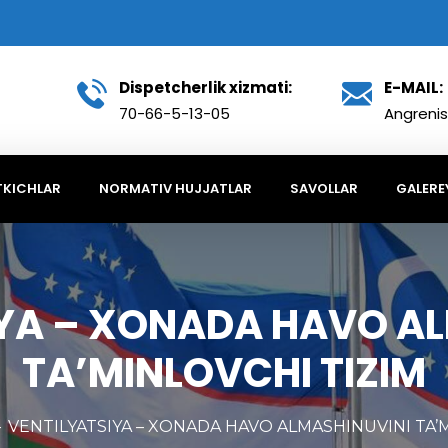
Dispetcherlik xizmati:
E-MAIL:
70-66-5-13-05
Angrenis
TKICHLAR
NORMATIV HUJJATLAR
SAVOLLAR
GALERE
YA – XONADA HAVO A
TA’MINLOVCHI TIZIM
VENTILYATSIYA – XONADA HAVO ALMASHINUVINI TA’