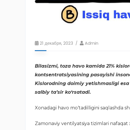
21 декабря, 2023
Admin
Bilasizmi, toza havo kamida 21% kislor
kontsentratsiyasining pasayishi insond
Kislorodning doimiy yetishmasligi esa
salbiy ta’sir ko‘rsatadi.
Xonadagi havo mo‘tadilligini saqlashda sham
Zamonaviy ventilyatsiya tizimlari nafaqat