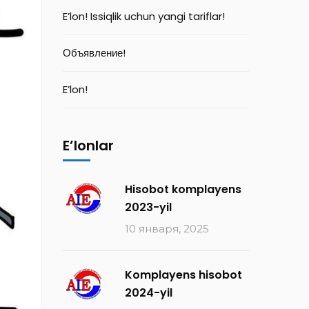
E’lon! Issiqlik uchun yangi tariflar!
Объявление!
E’lon!
E’lonlar
Hisobot komplayens
2023-yil
10 января, 2025
Komplayens hisobot
2024-yil