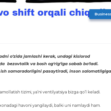
Busines
odni o‘zida jamlashi kerak, undagi kislorod
a bezovtalik va bosh og‘rig‘iga sabab bo‘ladi.
 ish samaradorligini pasaytiradi, inson salomatligig
ollatish tizimi, ya’ni ventilyatsiya bizga qo’l keladi.
 xonadagi havoni yangilaydi, balki uni namlaydi ham.